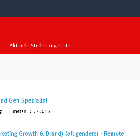
ktuelle
ite)
 Marketing".
Aktuelle Stellenangebote
rgebnisse
d Gen Spezialist
STANDORT
g
Bretten, DE, 75015
ing".
n
keting Growth & Brand) (all genders) - Remote