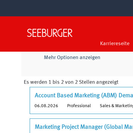
(a
Startseite
|
bei SEEBURGER AG
Se
Suchergebnisse für
"Sales &
Nach Stichwort suchen
Karriereseite
Mehr Optionen anzeigen
Suche
Es werden 1 bis 2 von 2 Stellen angezeigt
für
STELLENBEZEICHUNG
Drücken
Account Based Marketing (ABM) Deman
"Sales
Sie
&
DATUM
KARRIERELEVEL
Produktservice
06.08.2026
Professional
Sales & Marketin
die
Market
Leertaste,
Es
um
STELLENBEZEICHUNG
Drücken
werde
Marketing Project Manager (Global Mar
die